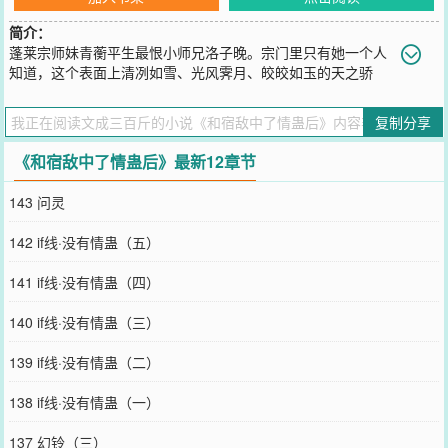
简介：
蓬莱宗师妹青蘅平生最恨小师兄洛子晚。宗门里只有她一个人
知道，这个表面上清冽如雪、光风霁月、皎皎如玉的天之骄
子，背地里是个笑里藏刀、恬不知耻、心狠手辣、杀人不眨眼的白切
黑。也是处处和她针锋相对、三天一小打、五天一大战的死对头和宿
复制分享
敌。青蘅恨恨发誓有朝一日必定干掉这个宿敌。直到那一日下山历练
时，他们双双身中情蛊，被迫在夜里深入交流，不然就会一起死掉。
《和宿敌中了情蛊后》最新12章节
一开始只是亲。再后来......就什么都做了。＊这对宿敌白天针锋相
对，恨不能对方死。夜里也针锋相对，恨不能把对方弄死。后来情蛊
143 问灵
终于解了。解开情蛊那天，青蘅对洛子晚用完了就扔，拍拍手甩开他
转身便走。...然而没走成。那可恨的情蛊余毒最后一次发作，青蘅不
142 if线·没有情蛊（五）
得不停在半路上压制残留的蛊毒。这时忽然在黑暗之中，从背后贴近
的少年扣住她的手腕把她死死锁进怀里。微凉的唇抵在她的耳侧，清
141 if线·没有情蛊（四）
冽如雪的气息蛊惑般凑近，他轻喃：“师妹，说你想要我。”“…我就是
你的。”——乖张师妹x坏种师兄宿敌梗，和死对头在一起了梗，男女
140 if线·没有情蛊（三）
主两个都是白切黑，八百个心眼子互相坑害的那种====预收《被恶鬼
少年缠上了怎么办》文案如下：师苏黎穿进了一本修仙小说里。不过
139 if线·没有情蛊（二）
在这个狗血横飞、刀剑乱舞、龙傲天遍地走的世界里，她只是山里一
个平平无奇的小修士。师苏黎平时的爱好是捡东西。破烂、石头、杂
138 if线·没有情蛊（一）
货，她什么都捡。路过遇见脏兮兮的小猫小狗，都要捡回家，养好伤
再送走。直到有一天她下山，捡到了一只受伤的鬼。...行吧。也不是
137 幻铃（三）