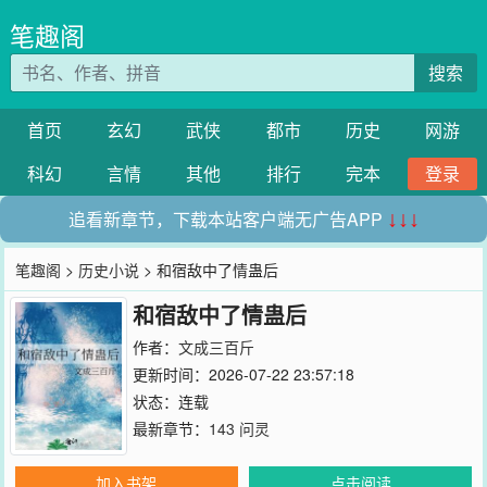
笔趣阁
搜索
首页
玄幻
武侠
都市
历史
网游
科幻
言情
其他
排行
完本
登录
追看新章节，下载本站客户端无广告APP
↓↓↓
笔趣阁
>
历史小说
> 和宿敌中了情蛊后
和宿敌中了情蛊后
作者：
文成三百斤
更新时间：2026-07-22 23:57:18
状态：连载
最新章节：
143 问灵
加入书架
点击阅读