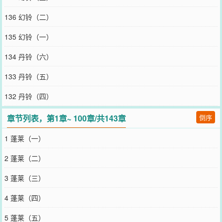
不可以养。＊捡到的鬼是个漂亮少年模样，平时表现得很乖，就是有
时候很麻烦——走着走着，脑袋会掉下来。害羞的时候很容易砰一下
136 幻铃（二）
炸开。不高兴的时候要亲才可以。亲有时候都不够，还要做得更多一
点...不过就算这么麻烦，师苏黎还是十分耐心地照顾着他。直到有一
135 幻铃（一）
天，终于把少年的伤养好了，师苏黎准备把他送走。结果才走出门，
背后的少年忽然化身可怕的恶鬼，庞大的黑色雾气如触手把她缠起
134 丹铃（六）
来。病态痴恋的恶鬼少年亲昵地抵在她的耳边喃喃：“阿黎，不可以离
开我。”“一步都不可以哦。”——超绝钝感力甜妹x病娇恶鬼少年
133 丹铃（五）
您要是觉得《
和宿敌中了情蛊后
》还不错的话请不要忘记向您QQ群和
微博微信里的朋友推荐哦！
132 丹铃（四）
章节列表，第1章~ 100章/共143章
倒序
1 蓬莱（一）
2 蓬莱（二）
3 蓬莱（三）
4 蓬莱（四）
5 蓬莱（五）