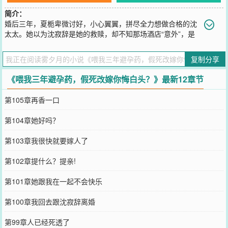
简介：
婚后三年，夏栀卑微讨好，小心翼翼，拼尽全力想做合格的沈
太太。她以为沈寂辞是她的救赎，却不知那场酒店“意外”，是
他亲手设计的骗局，就连自己日夜服用的调理药，也是他亲手安排的
避孕药。甚至在她查出怀孕那天，他在陪着别的女人产检。她以为他
复制分享
生性冷漠不会爱人，原来只是不爱她。奶奶死后，她被人污蔑，沈寂
辞不信他，恨她，囚她，害她流产，她被人当做疯子送入禅心寺。三
《喂我三年避孕药，假死改嫁你悔白头？》最新12章节
年错爱，耗尽了她所有的热情与期待。是温柔的医生顾时安，将她从
鬼门关拉回，他藏了十年的深情，只为等她回头。心如死灰之际，夏
第105章再香一口
栀精心策划一场假死局，彻底从沈寂辞的世界消失。一年后，她是编
剧夏晚，顾氏力捧的新锐，她一袭红裙耀眼夺目，身旁站着宠她入骨
第104章她好吗？
的顾时安。沈寂辞疯了一样，红着眼求她回头：“栀栀，我错了，再给
我一次机会。”她挽着顾时安的胳膊，笑得平静：“沈寂辞，我给过你
第103章我很快就要嫁人了
三年，你浪费了，现在我要嫁人了。”
您要是觉得《
喂我三年避孕药，假死改嫁你悔白头？
》还不错的话请
第102章提什么？提亲!
不要忘记向您QQ群和微博微信里的朋友推荐哦！
第101章她跟我在一起不会快乐
第100章我回去跟沈寂辞离婚
第99章人已经死透了