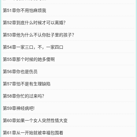
第51章你不用怕麻烦我
第52章到底什么时候才可以离婚？
第53章他为什么不认你肚子里的孩子？
第54章一家三口，不，一家四口
第55章那个时候的她多傻啊
第56章你也是伤员
第57章怕不是有生理缺陷
第58章你忙的过来吗？
第59章神经病吧!
第60章如果一个女人突然性情大变
第61章从一开始就被幸福包围着